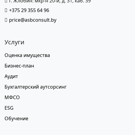
г. Жлобин: мкр-н 20-й, д. 31, каб. 39
+375 29 355 64 96
price@asbconsult.by
Услуги
Оценка имущества
Бизнес-план
Аудит
Бухгалтерский аутсорсинг
МФСО
ESG
Обучение